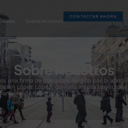
CONTACTAR AHORA
culares
Sobre Nosotros
Sobre Nosotros
s una firma de abogados dirigida por la aboga
Belén López López, con una amplia trayectoria
contrastada experiencia.