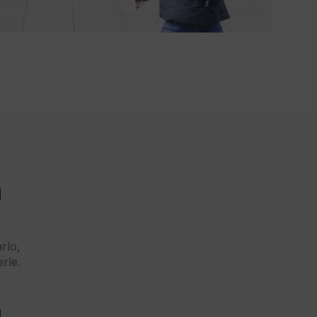
n
rlo,
rle.