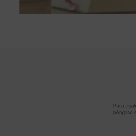
Para cualq
póngase e