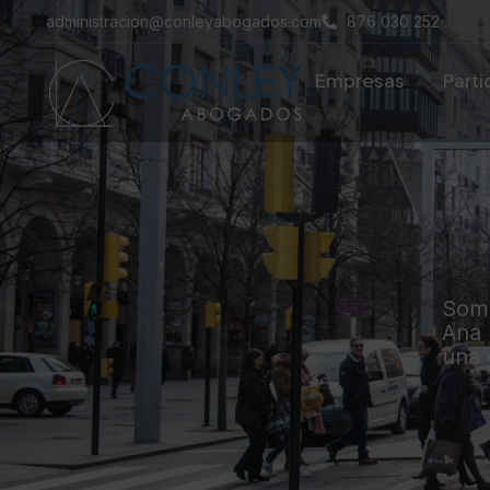
administracion@conleyabogados.com
876 030 252
Empresas
Parti
Somo
Ana 
una 